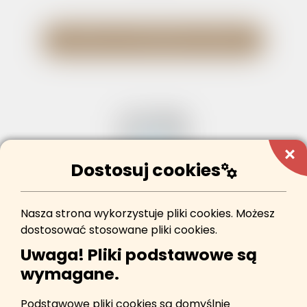
WRÓĆ DO POPRZEDNIEJ STRONY
add
Dostosuj cookies
manufacturing
Nasza strona wykorzystuje pliki cookies. Możesz
przejdź do strony głównej serwisu
dostosować stosowane pliki cookies.
Uwaga! Pliki podstawowe są
wymagane.
Podstawowe pliki cookies są domyślnie