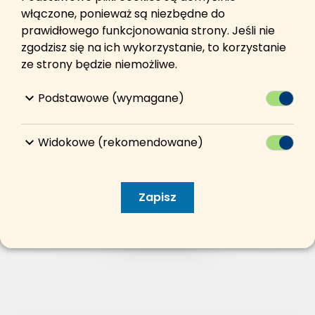
włączone, ponieważ są niezbędne do
prawidłowego funkcjonowania strony. Jeśli nie
zgodzisz się na ich wykorzystanie, to korzystanie
przejdź do mapy serwisu
ze strony będzie niemożliwe.
keyboard_arrow_down
Podstawowe (wymagane)
Przełącz
keyboard_arrow_down
Widokowe (rekomendowane)
Przełącz
Zapisz
przejdź na stronę wyszukiwarki aby znaleźć
to, czego szukasz