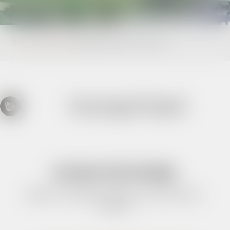
Strona główna
Artykulslownik-skrotow
Wystąpił błąd!
Artykuł nie istnieje.
Miejsce wystąpienia błędu: /artykul/slownik-
skrotow