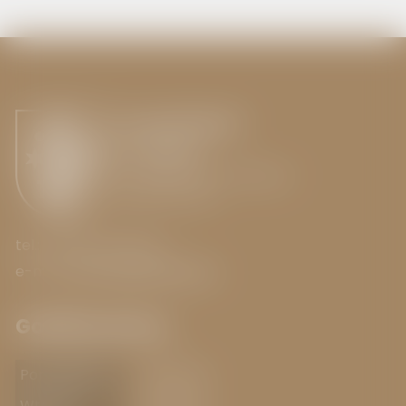
Urząd Miejski
w Toszku
ul. Bolesława Chrobrego 2
44-180 Toszek
tel.: +48 32 237 80 00
e-mail:
umtoszek@toszek.pl
Godziny pracy
Poniedziałek
7.00-15.00
Wtorek
7.00-15.00