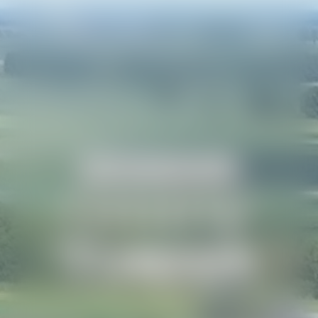
WITAMY W PORTALU
Gminy
Toszek