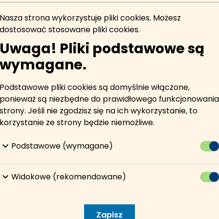
alarmowania o zagrożeniu ud
Nasza strona wykorzystuje pliki cookies. Możesz
Czytaj dalej
dostosować stosowane pliki cookies.
Uwaga! Pliki podstawowe są
wymagane.
Poradnik bezpieczeń
Podstawowe pliki cookies są domyślnie włączone,
ponieważ są niezbędne do prawidłowego funkcjonowania
Poniżej załączamy link do p
strony. Jeśli nie zgodzisz się na ich wykorzystanie, to
elektronicznej o raz migowej
korzystanie ze strony będzie niemożliwe.
https://www.gov.pl/web/p
keyboard_arrow_down
Podstawowe (wymagane)
Prze
Czytaj dalej
keyboard_arrow_down
Widokowe (rekomendowane)
Prze
Bezpieczeństwo w czasie upałów
Zapisz