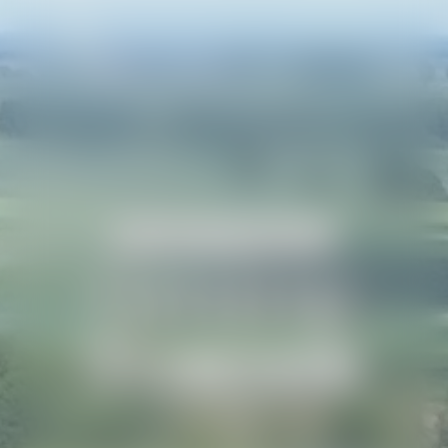
WITAMY W PORTALU
Gminy
Toszek