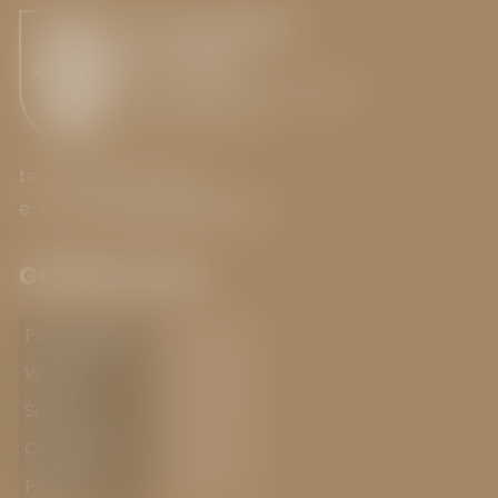
Urząd Miejski
w Toszku
ul. Bolesława Chrobrego 2
44-180 Toszek
tel.: +48 32 237 80 00
e-mail:
umtoszek@toszek.pl
Godziny pracy
Poniedziałek
7.00-15.00
Wtorek
7.00-15.00
Środa
7.00-15.00
Czwartek
7.00-17.00
Piątek
7.00-13.00