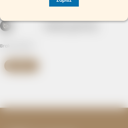
Zapisz
Projekty
Małe granty
Brak artykułów
WRÓĆ