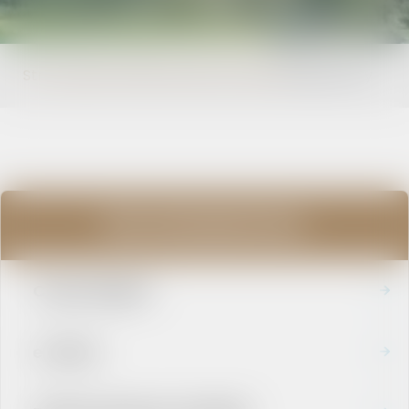
Strona główna
Dla mieszkańców
NGO
Małe granty
Dla mieszkańców
Czysty Region
e-RADA