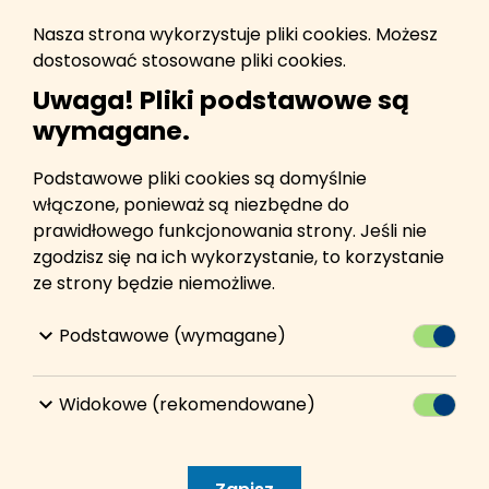
Bezdomne zwierzęta
Nasza strona wykorzystuje pliki cookies. Możesz
dostosować stosowane pliki cookies.
Uwaga! Pliki podstawowe są
NGO
wymagane.
Toszecki Budżet Obywatelski (TBO)
Podstawowe pliki cookies są domyślnie
włączone, ponieważ są niezbędne do
prawidłowego funkcjonowania strony. Jeśli nie
Gminna gazeta samorządowa
zgodzisz się na ich wykorzystanie, to korzystanie
ze strony będzie niemożliwe.
Bezpieczeństwo
keyboard_arrow_down
Podstawowe (wymagane)
Przełącz
Regionalny System Ostrzegania
keyboard_arrow_down
Widokowe (rekomendowane)
Przełącz
(aplikacja RSO)