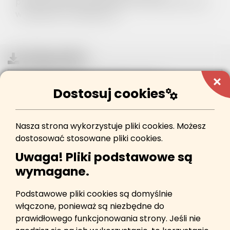
przekroczenia poziomu informowania dla ozonu
w powietrzu w załączeniu.
Załączniki:
add
Powiadomienie o wystąpieniu ryzyka
Dostosuj cookies
manufacturing
przekroczenia poziomu informowania dla ozonu w
powietrzu
Plik w formacie
pdf
254 kB
metryczka
Nasza strona wykorzystuje pliki cookies. Możesz
dostosować stosowane pliki cookies.
Uwaga! Pliki podstawowe są
wymagane.
WRÓĆ
Podstawowe pliki cookies są domyślnie
włączone, ponieważ są niezbędne do
prawidłowego funkcjonowania strony. Jeśli nie