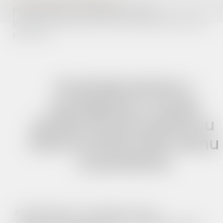
Powiadomienie o wystąpieniu ryzyka
przekroczenia poziomu informowania dla ozonu w
powietrzu
Powiadomienie o
wystąpieniu ryzyka
przekroczenia poziomu
informowania dla ozonu
w powietrzu
Powiadomienie o wystąpieniu ryzyka