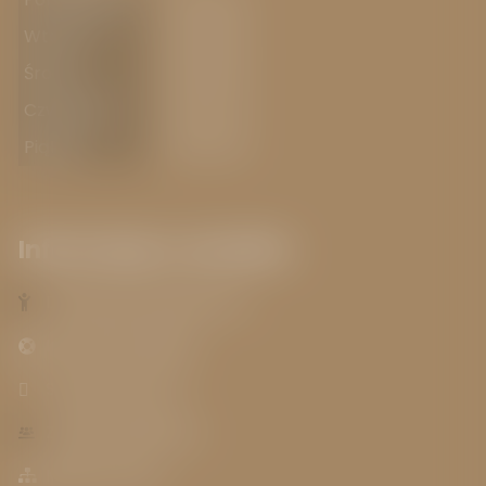
Wtorek
7.00-15.00
Środa
7.00-15.00
Czwartek
7.00-17.00
Piątek
7.00-13.00
Informacje o serwisie
Deklaracja dostępności
Instrukcja obsługi
Słownik skrótów
Zespół redakcyjny
Mapa serwisu